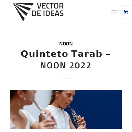
NOON
𝗤𝘂𝗶𝗻𝘁𝗲𝘁𝗼 𝗧𝗮𝗿𝗮𝗯 –
NOON 2022