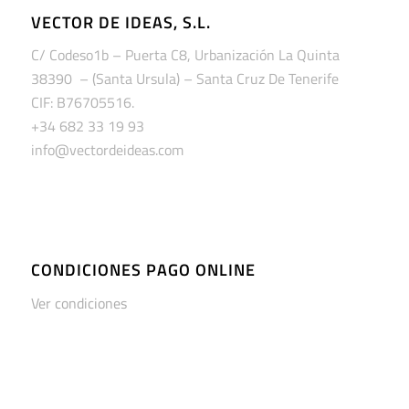
VECTOR DE IDEAS, S.L.
C/ Codeso1b – Puerta C8, Urbanización La Quinta
38390 – (Santa Ursula) – Santa Cruz De Tenerife
CIF: B76705516.
+34 682 33 19 93
info@vectordeideas.com
CONDICIONES PAGO ONLINE
Ver condiciones