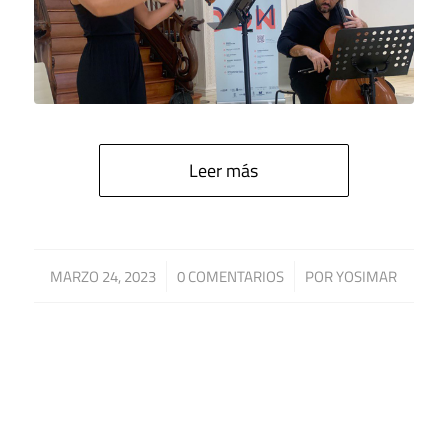
Leer más
/
/
MARZO 24, 2023
0 COMENTARIOS
POR
YOSIMAR