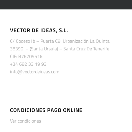
VECTOR DE IDEAS, S.L.
C/ Codeso1b – Puerta C8, Urbanización La Quinta
38390 – (Santa Ursula) – Santa Cruz De Tenerife
CIF: B76705516.
+34 682 33 19 93
info@vectordeideas.com
CONDICIONES PAGO ONLINE
Ver condiciones