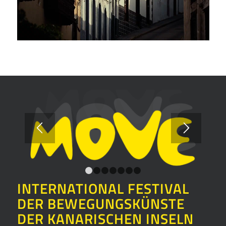
1
2
3
4
5
6
7
INTERNATIONAL FESTIVAL
DER BEWEGUNGSKÜNSTE
DER KANARISCHEN INSELN